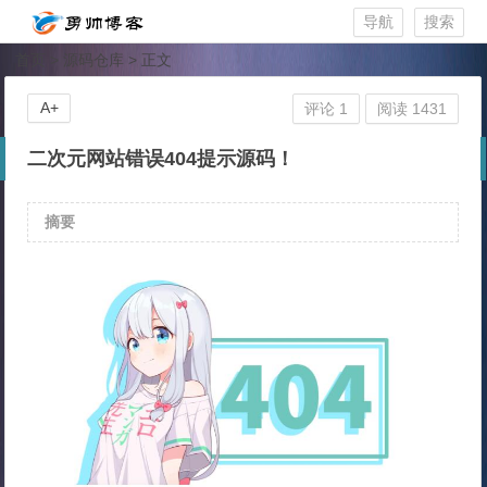
导航
搜索
首页
>
源码仓库
> 正文
A+
评论 1
阅读 1431
二次元网站错误404提示源码！
摘要