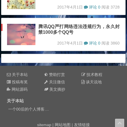
2017年4月1日
评论 0
阅读 3728
腾讯QQ严打网络违法违规行为，永久封
禁1000多个QQ号
2017年4月1日
评论 0
阅读 3860
关于本站
赞助打赏
技术教程
投稿有奖
关注微信
谈天说地
网站源码
美文摘抄
关于本站
一个00后的个人博客....
sitemap
|
网站地图
|
友情链接