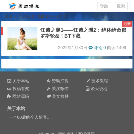
导航
搜索
首页
> 包含标签
电影
的所有文章
最新
狂赌之渊1——狂赌之渊2：绝体绝命俄
罗斯轮盘！BT下载
2022年1月30日
评论 0
阅读 1409
关于本站
赞助打赏
技术教程
投稿有奖
关注微信
谈天说地
网站源码
美文摘抄
关于本站
一个00后的个人博客....
sitemap
|
网站地图
|
友情链接