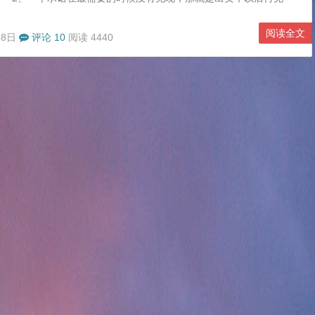
什麼意思了。 3、孤单不是与生俱来，而是由你爱上一个人的那一刻
、好的爱情是你透过一个男人看到世界，坏的爱情是你为了一个人舍弃
阅读全文
18日
评论 10
阅读 4440
、一个人最大的缺点不是自私、多情、 野蛮、 任性，而是偏执地爱一
的人。 6、如果我不爱你，我就不会思念你，我就不会妒忌你身边的