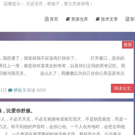
7日 温馨提示： 天还没亮，夜猫子，要注意身体哦！
首页
资源仓库
技术文章
影
最新
，我想通了，我觉得我不应该再打扰你了。 打开窗口，是你的
再往上一滑，都是你对某美女的夸奖，以及你们之间的所有记忆。我
切都与我无关。 这么久了，我傻傻以为自己在你心里还是有点
而，你终于让我明白，我就是你最忠实的听众，也只是听众。没错，
，身心疲惫。你说，每天没完没了的训练让你很难过。你说，你很孤
阅读全文
31日
评论 5
阅读 4225
你可以很好很快乐，把所有能想到的能鼓励，能安慰的话都跟你说，
我能安慰你却说服不了自己?你可知道，我也是有烦恼，也会难过的?
独，比爱你舒服。
诉说。你说那么多关于...
个人，不必天天见，不必互相拥有或相互毁灭，不是朝思暮想，而是一
几次。听不到他的声音时，会担心他。一个人在外地时，会想念和他
。 2、一个承诺在最需要的时候没有兑现，那就是出卖，以后再兑