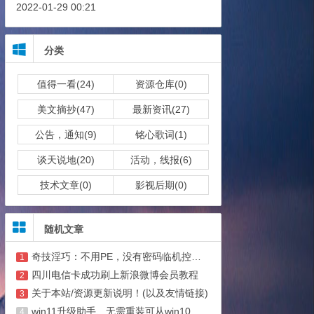
2022-01-29 00:21
分类
值得一看(24)
资源仓库(0)
美文摘抄(47)
最新资讯(27)
公告，通知(9)
铭心歌词(1)
谈天说地(20)
活动，线报(6)
技术文章(0)
影视后期(0)
随机文章
奇技淫巧：不用PE，没有密码临机控制Win7
1
四川电信卡成功刷上新浪微博会员教程
2
关于本站/资源更新说明！(以及友情链接)
3
win11升级助手、无需重装可从win10升级到win11
4