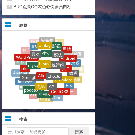
BUG点亮QQ灰色心悦会员图标
5
标签
Linux
系统运维
mysql
After
Effects
安全
SpringBoot
php
Premiere
API
教程
电影
JavaWeb
Pro
Apache
CentOS8
pbootcms
小程序
病毒
安卓
idea
AE插件
软件
Clion
css
C语言
psd
jsp
PR插件
Git
代码
微信
AE
JetBrains
ps
Windows
CDN
eclipse
公告
优化
科普
活动
搜索