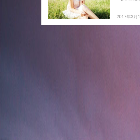
现，已经没
开始。 4
2017年3月
世界。 5
个不爱自己
异性...