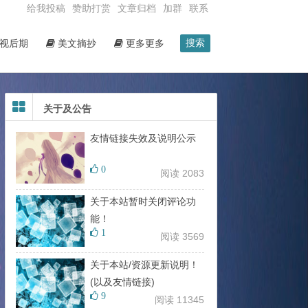
给我投稿
赞助打赏
文章归档
加群
联系
搜索
视后期
美文摘抄
更多更多
关于及公告
友情链接失效及说明公示
0
阅读 2083
关于本站暂时关闭评论功
能！
1
阅读 3569
关于本站/资源更新说明！
(以及友情链接)
9
阅读 11345