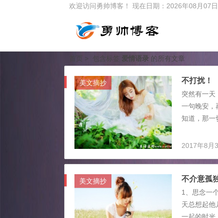
欢迎访问勇帅博客！
现在日期：2026年08月0
首页
> 包含标签
爱情语录
的所有文章
不打扰！
美文摘抄
突然有一天
一句晚安，
知道，那一
位置的，然
你说你很累
2017年8月
独。我希望
你可知道，
不介意孤
但没有人可以
美文摘抄
1、思念一
天总想起他
一起的时光