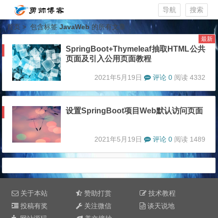
导航
搜索
首页
> 包含标签
JavaWeb
的所有文章
最新
SpringBoot+Thymeleaf抽取HTML公共
页面及引入公用页面教程
2021年5月19日
评论 0
阅读 4332
设置SpringBoot项目Web默认访问页面
2021年5月19日
评论 0
阅读 1489
关于本站
赞助打赏
技术教程
投稿有奖
关注微信
谈天说地