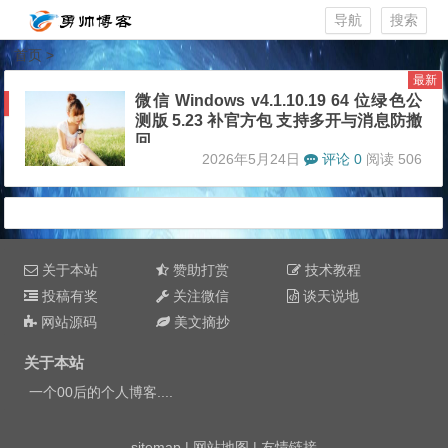
导航
搜索
首页
>
最新
微信 Windows v4.1.10.19 64 位绿色公
测版 5.23 补官方包 支持多开与消息防撤
回
2026年5月24日
评论 0
阅读 506
关于本站
赞助打赏
技术教程
投稿有奖
关注微信
谈天说地
网站源码
美文摘抄
关于本站
一个00后的个人博客....
sitemap
|
网站地图
|
友情链接