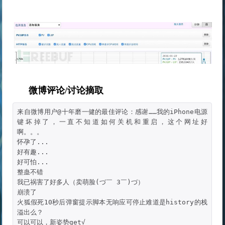
微博评论/讨论摘取
来自微博用户@十年磨一健的最佳评论：感谢……我的iPhone电源
键坏掉了，一直不知道如何关机和重启，这个网址好
啊。。。                        

怀孕了...

好有趣...

好可怕...

整蛊不错

我已祸害了好多人（卖萌脸(づ￣ 3￣)づ）

崩溃了

火狐假死10秒后弹窗提示脚本无响应可停止难道是history的栈
溢出么？

可以可以，新姿势get√
