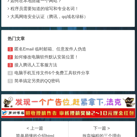
如何在本地搭建一个网站？
程序员需要知道的缩写和专业名词！
大禹网络安全认证（腾讯，qq域名绿标）
热门文章
匿名Email 临时邮箱、任意发件人伪造
1
如何修改电脑软件默认安装位置！
2
接入腾讯人工客服方法
3
电脑手机互传文件6个免费工具软件分享
4
简单搞定另类的QQ密码
5
< 上一篇
下一篇 >
简单易懂的介绍html
放弃编程的三个理由