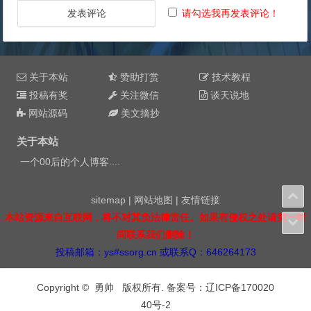
请勾选我再发表评论！
关于本站
赞助打赏
技术教程
投稿有奖
关注微信
谈天说地
网站源码
美文摘抄
关于本站
一个00后的个人博客....
sitemap
|
网站地图
|
友情链接
本站资源来自互联网，将不对其负法律责任。如果有侵权之处请第一时
间联系我们删除！
投稿邮箱：ys#ssorg.cn 或联系Q：646264173
Copyright © 勇帅 版权所有. 备案号：
辽ICP备170020
40号-2