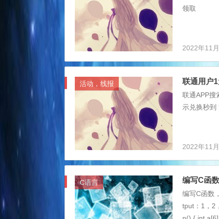
领取
2022年11
联通用户
活动，线报
联通APP搜
示兑换秒到 活动
2022年11
编写C函
C语言
编写C函数，
tput：1，2
n() { int a[6]