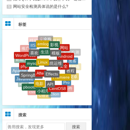
网站安全检测具体说的是什么?
5
标签
生活
模板
喜欢
Linux
系统运维
Android
WordPress
mysql
安全
After
黑客
Effects
php
邮箱
SpringBoot
教程
Premiere
Apache
病毒
API
电影
JavaWeb
Pro
安卓
pbootcms
CentOS8
软件
小程序
idea
AE插件
jsp
css
Clion
C语言
Git
PR插件
JetBrains
代码
AE
Windows
eclipse
公告
搜索