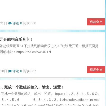
阅读全文
月21日
评论 0
阅读 668
1元开酷狗音乐月卡！
索“超级星期五”->下拉找到酷狗音乐进入->直接1元开通，根据页面提
地址：https://tb3.cn/AWUDTN
阅读全文
月18日
评论 0
阅读 687
数，完成一个数组的输入、输出、逆置！
完成一个数组的输入、输出、逆置。 Input：1，2，3，4，5，6 Ou
，3，4，5，6 6，5，4，3，2，1 #include<stdio.h> int mai
; for (int i = 0; i <6; ++i) { scanf ("%d,",&a[i]); } for (int i= 0; i <6; i++)