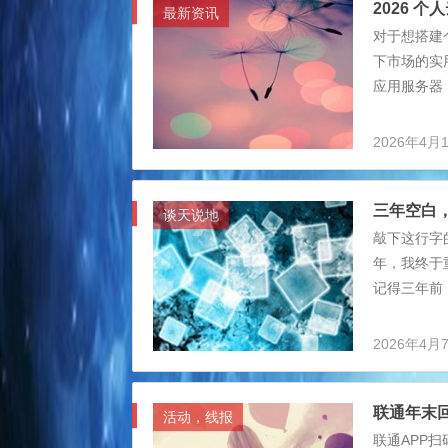
2026 
最新资讯
对于想搭建
下市场的实
应用服务器，配
个入门配置
想清楚：你
2026年4月
不是所有人
直接用 CS
三年空白
谈天说地
敲下这行字
年，我终于
记得三年前
了运营许久
我翻遍了博
2026年4月
录，每一个
得，或许这
联通年末
个域名，想
活动，线报
友。我试过
联通APP