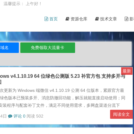
6日 温馨提示： 上午好！
首页
资源仓库
技术文章
影
价域名
免费领取大流量卡
最新
ows v4.1.10.19 64 位绿色公测版 5.23 补官方包 支持多开与
回
更新为 Windows 端微信 v4.1.10.19 公测 64 位版本，紧跟官方最
 绿色版本已预装多开、消息防撤回功能，解压就能直接启动使用；同
安装程序与配套补丁文件，满足不同使用需求，多网盘渠道分流下
载受限问题。 资源下载 内置功能绿色版（无需额外打补丁） 百度网
阅读全文
24日
评论 0
阅读 502
ps://pan.baidu.com/s/13hY6KSIo8kGwm1v4RnejSw &nb