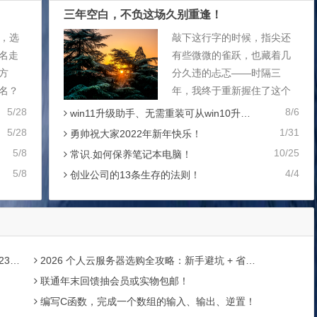
三年空白，不负这场久别重逢！
名，选
敲下这行字的时候，指尖还
名走
有些微微的雀跃，也藏着几
方
分久违的忐忑——时隔三
名？
年，我终于重新握住了这个
巧？
熟悉的域名，重新站在了属
5/28
8/6
win11升级助手、无需重装可从win10升级到win11
龄非注
于我的这片小天地里。 还记
5/28
1/31
勇帅祝大家2022年新年快乐！
注册到
得三年前，因为网络环境的
5/8
10/25
常识.如何保养笔记本电脑！
变动，我不得不按下个人博
5/8
4/4
创业公司的13条生存的法则！
客的暂停键，忍痛关闭了运
营...
防撤回
2026 个人云服务器选购全攻略：新手避坑 + 省钱技巧
联通年末回馈抽会员或实物包邮！
编写C函数，完成一个数组的输入、输出、逆置！