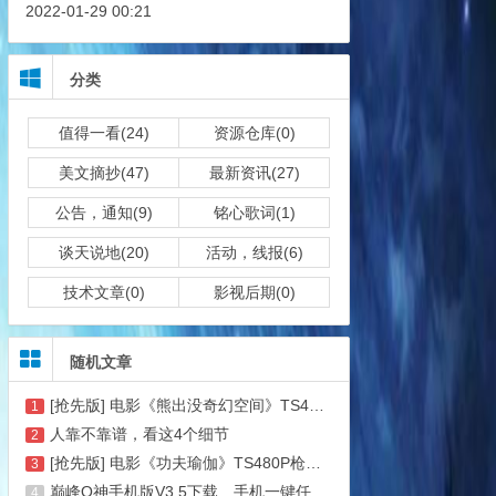
2022-01-29 00:21
分类
值得一看(24)
资源仓库(0)
美文摘抄(47)
最新资讯(27)
公告，通知(9)
铭心歌词(1)
谈天说地(20)
活动，线报(6)
技术文章(0)
影视后期(0)
随机文章
[抢先版] 电影《熊出没奇幻空间》TS480P枪版百度云观看.画质一般
1
人靠不靠谱，看这4个细节
2
[抢先版] 电影《功夫瑜伽》TS480P枪版百度云观看.画质一般
3
巅峰Q神手机版V3.5下载＿手机一键任务签到神器【持续更新页】
4