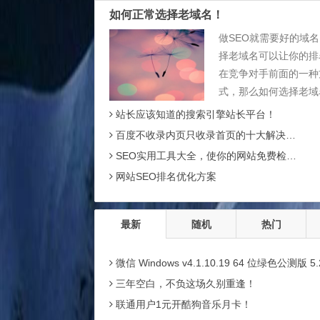
如何正常选择老域名！
做SEO就需要好的域
择老域名可以让你的排
在竞争对手前面的一种
式，那么如何选择老域
要注意什么？有什么技
站长应该知道的搜索引擎站长平台！
老域名 1、域名使用年
百度不收录内页只收录首页的十大解决方法！
册年龄 2、域名从开始
SEO实用工具大全，使你的网站免费检测推广！
今天被使用过多少...
网站SEO排名优化方案
最新
随机
热门
微信 Windows v4.1.10.19 64 位绿色公测版 5.23 补官方包 支持多开与消息
三年空白，不负这场久别重逢！
联通用户1元开酷狗音乐月卡！