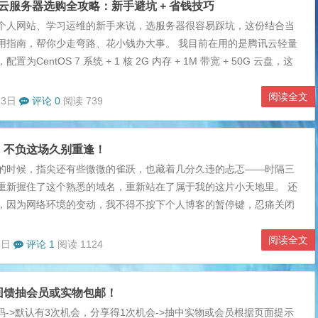
个人云服务器选购全攻略：新手避坑 + 省钱技巧
个人网站、学习运维的新手来说，选服务器很容易踩坑，这份结合当
用指南，帮你少走弯路、花小钱办大事。 我目前在用的是腾讯云轻量
置为CentOS 7 系统 + 1 核 2G 内存 + 1M 带宽 + 50G 云盘，这
运行个人博客、小型工具站完全够用，日常访问流畅无压力。 一、先
真的需要买服务器吗？ 服务器需要花钱、要备案、还要花时间维护，
阅读全文
13日
评论 0
阅读 739
都适合直接入手，先对照自己的需求判断： 只想写博客、分享内容：
DN、博客园、掘金、知乎专栏等平台，零成本、易运营，专...
，不负这场久别重逢！
的时候，指尖还有些微微的雀跃，也藏着几分久违的忐忑——时隔三
重新握住了这个熟悉的域名，重新站在了属于我的这片小天地里。 还
，因为网络环境的变动，我不得不按下个人博客的暂停键，忍痛关闭
的站点，甚至因为种种原因，连域名都被迫转手。关掉站点的那天，
客里的每一篇文章，从最初的碎碎念，到后来的生活感悟、成长记
阅读全文
7日
评论 1
阅读 1124
字都藏着当时的心情，每一张配图都定格着一段时光。那时候总觉
片小天地，再也不会有重新开启的一天。 这三年里，我偶尔会想起这
回馈抽会员或实物包邮！
起曾经在这里分享的日子，想起那些素未谋面却留下温暖评论的朋
寻找，试过打听，直到前段时间，偶...
扫码->默认有3次机会，分享得1次机会->抽中实物或会员根据页面提示