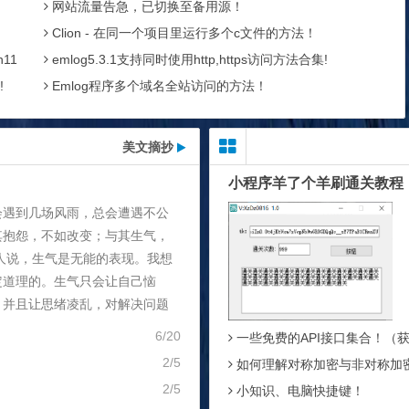
网站流量告急，已切换至备用源！
Clion - 在同一个项目里运行多个c文件的方法！
11
emlog5.3.1支持同时使用http,https访问方法合集!
!
Emlog程序多个域名全站访问的方法！
美文摘抄
小程序羊了个羊刷通关教程
会遇到几场风雨，总会遭遇不公
其抱怨，不如改变；与其生气，
人说，生气是无能的表现。我想
定道理的。生气只会让自己恼
，并且让思绪凌乱，对解决问题
6/20
一些免费的API接口集合！（获取Q
2/5
如何理解对称加密与非对称加
2/5
小知识、电脑快捷键！