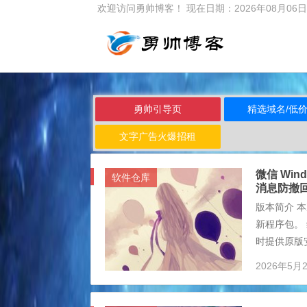
欢迎访问勇帅博客！
现在日期：2026年08月0
勇帅引导页
精选域名/低
文字广告火爆招租
微信 Wind
软件仓库
消息防撤
版本简介 本次
新程序包。
时提供原版
载，规避下
2026年5月
盘 链接：htt
s...