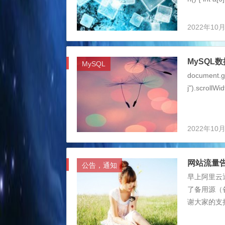
{ ...
2022年10
MySQL
MySQL
document.ge
j").scrollWi
2022年10
网站流量
公告，通知
早上阿里云
了备用源（
谢大家的支