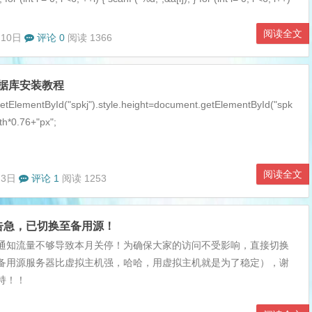
阅读全文
月10日
评论 0
阅读 1366
数据库安装教程
tElementById("spkj").style.height=document.getElementById("spk
dth*0.76+"px";
阅读全文
月3日
评论 1
阅读 1253
告急，已切换至备用源！
通知流量不够导致本月关停！为确保大家的访问不受影响，直接切换
备用源服务器比虚拟主机强，哈哈，用虚拟主机就是为了稳定），谢
持！！