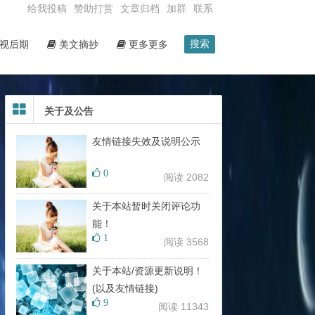
给我投稿
赞助打赏
文章归档
加群
联系
搜索
视后期
美文摘抄
更多更多
关于及公告
友情链接失效及说明公示
0
阅读 2082
关于本站暂时关闭评论功
能！
1
阅读 3568
关于本站/资源更新说明！
(以及友情链接)
9
阅读 11343