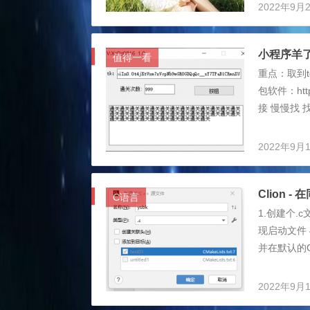
2022年9月
小程序羊
值得一看
重点：取到to
包软件：http
接 慢慢找 找
软件：羊.zi
2022年9月
Clion
C语言
1.创建个.c
现启动文件 
并在默认的
2022年9月