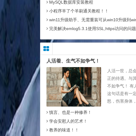
MySQL数据库安装教程
小程序羊了个羊刷通关教程！！
win11升级助手、无需重装可从win10升级到win
完美解决emlog5.3.1使用SSL,https访问的问题
人活着、生气不如争气！
人活一世，总
正的待遇。与
不如争气！ 有
这句话是有一
怒，伤害身体
却...
慎言、也是一种修养！
学会安慰人的艺术！
教养的味道！！