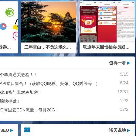
2026 个人云服务器选购全攻略：新手避坑 + 省钱技巧
三年空白，不负这场久别重逢！
联通年末回馈抽会员或实物包邮！
值得一看
9/15
个羊刷通关教程！！
8/24
API接口集合！（获取QQ昵称、头像、QQ秀等等...）
12/31
称加密与非对称加密！
12/2
脑快捷键！
12/2
80G阿里云CDN流量，每月20G！
SEO
谈天说地