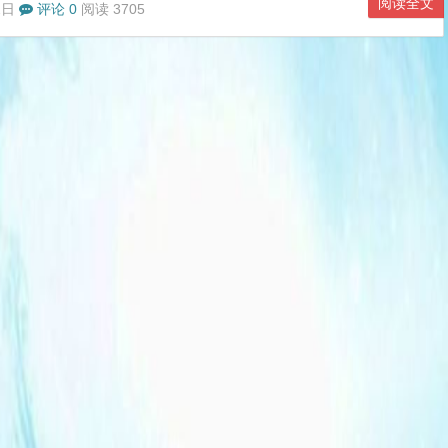
更换域名。若品牌需要等原因，必须换域名，建议做好301跳转规则
阅读全文
2日
评论 0
阅读 3705
工具提交改版规则和死链处理。 Q：网站从目录级更换为二级域名，
有影响吗？ A：从目录级更换为二级域名，如之前为www.baidu.co
更新为news.baidu.c...