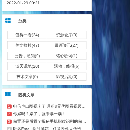
2022-01-29 00:21
分类
值得一看(24)
资源仓库(0)
美文摘抄(47)
最新资讯(27)
公告，通知(9)
铭心歌词(1)
谈天说地(20)
活动，线报(6)
技术文章(0)
影视后期(0)
随机文章
电信也出酷视卡了 月租9元优酷看视频免流
1
你累吗？累了，就来读一读！
2
前置还是后置？揭秘手机指纹识别的前世今生
3
匿名Email 临时邮箱、任意发件人伪造
4