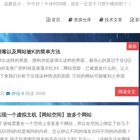
10日 温馨提示： 中午好！午休时间哦，朋友一定是不习惯午睡的吧？！
首页
资源仓库
技术文章
影
最新
报毒以及网站被K的简单方法
器弹出这样的界面，搜狗浏览器弹出这样的界面，最伤心的莫过于在QQ
Q好友推广的时候直接显示红XX，网站危险，已被篡改什么的。让人
接下来我们分析下出现这种情况的原因: ①你的网站可能被别人举报
举报可能没事，两个人举报也没事，但是十几个，上百个的话。。。
云，安全网站也变成了不安全的网站了。大多数网站遇到的是此类情
阅读全文
4日
评论 0
阅读 3588
的网站确实存在搜索引擎或者那些安全鉴定网站所不允许的内容，例如
HUANG网，刷xx类网站(卡盟类除外)等。 ③你的网站和②中的网站
实现一个虚拟主机【网站空间】放多个网站
境里，从而影响了你的网站，或者你网站被服务器商...
了省钱需要在一个空间上安装多个网站，所以在空间上绑定了好几个
是访问到的却是相同的内容，怎么样让不同的域名访问不同的内容呢？
本身支 持子目录绑定域名的不在讨论之列] 方法一：（这种方法在网络