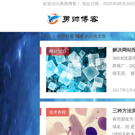
欢迎访问勇帅博客！
现在日期：2026年08月
首页
> 包含标签
域名
的所有文章
解决网站
网站SEO
360浏览
群推广，Q
很无语。 
了，一个人
那就人云亦
2017年3月
况。 ②你
BC类网站，
三种方法
放在一个环
技术教程
有些朋友为
域名，但 
[虚拟主机