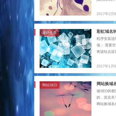
上使用很普遍
ssorg.cn
2017年2月
站传到 ./b
程序代码 switch
彩虹域名转
源码仓库
程序安装说明
项： 需要空
将该站点设置
达用户中心
后台开启 5
2017年1月
盘 已经过安
网站换域
网站SEO
做SEO的
的，其实关
网站换域名
名，会对网