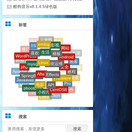
酷狗音乐v8.1.4.5绿色版
5
标签
生活
模板
喜欢
Linux
系统运维
Android
mysql
WordPress
安全
After
Effects
php
黑客
SpringBoot
Premiere
教程
API
电影
Apache
JavaWeb
病毒
Pro
安卓
pbootcms
CentOS8
小程序
软件
idea
AE插件
jsp
Clion
css
C语言
微信
Git
PR插件
代码
JetBrains
AE
Windows
eclipse
公告
搜索