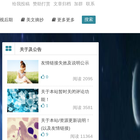
给我投稿
赞助打赏
文章归档
加群
联系
搜索
视后期
美文摘抄
更多更多
关于及公告
友情链接失效及说明公示
0
阅读 2095
关于本站暂时关闭评论功
能！
1
阅读 3581
关于本站/资源更新说明！
(以及友情链接)
9
阅读 11364