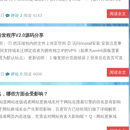
） js实现一个空间安装多个网站的方法 1、在空间上分别绑定 www.
和 ys-wl.pw 2、把 www.ssorg.cn 网站文件传到根目录，把 ys-wl.pw 网
阅读全文
8日
评论 2
阅读 4143
bk/ 目录 3、把下面的代码保存为 domain.js ，然后上传到空间根目录
(location.host){ case 'ys-wl....
发程序V2.0源码分享
： ① 把压缩包内的文件上传至空间 ② 访问/install安装 安装注意事
间支持域名泛绑定或者为拥有独立IP的VPS（如果为amh5面板需要
为默认站点） 更新说明： 1.修复部分页面错误 2.登录后在首页可直
 3.集成最细反腾讯网址安全检测系统 4.增加添加域名审核机制，可在
.优化隐性转发的iframe框架 6.优化分页显示 大小： | 来源：百度网
阅读全文
6日
评论 0
阅读 4606
全软件检测...
名，哪些方面会受影响？
都知道网站改版或者网站更换域名对于网站在搜索引擎的排名是有影响
于网站换域名会产生那些影响，百度官方已经给我们做了详细解答，
或者网页内容改版，究竟会对网站有多大影响呢？ Q：网站更换域
站排名有影响吗？对收录有影响吗？ A：会对网站排名和收录造成影