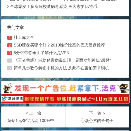
全球爆发！多所院校遭病毒感染 黑客索要比特币。
热门文章
社工库大全
1
SSD硬盘买哪个好？2019性价比高的固态硬盘推荐
2
5分钟带你全面了解什么是VPN
3
《王者荣耀》辅助勒索病毒出现：界面功能神似“想哭”
4
简单几步教你解锁手机的方法 从此不在害怕安卓锁机
5
< 上一篇
下一篇 >
黄钻1元夺宝活动 100%中奖-
心烦心累的长句子