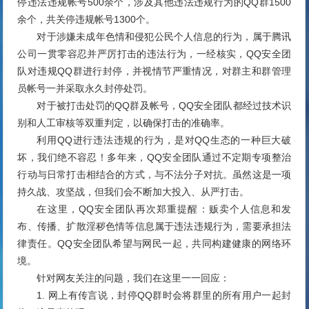
停违法违规帐号500余个，涉及其他违法违规行为的QQ群1500
余个，共关停违规帐号1300个。
对于涉嫌未成年色情和侵犯公民个人信息的行为，属于
腾讯
公司一贯零容忍并严厉打击的违法行为，一经核实，QQ安全团
队对违规QQ群进行封停，并视情节严重情况，对群主和群管理
员帐号一并采取永久封停处罚。
对于被打击处罚的QQ群及帐号，QQ安全团队都经过技术识
别和人工审核等双重判定，以确保打击的准确率。
利用QQ进行违法违规的行为，是对QQ生态的一种巨大破
坏，我们绝不容忍！多年来，QQ安全团队通过不定期专项整治
行动与日常打击相结合的方式，与不法分子对抗。虽然这是一项
持久战、攻坚战，但我们会不断加大投入、从严打击。
在这里，QQ安全团队再次郑重提醒：贩卖个人信息和发
布、传播、扩散淫秽色情等信息属于违法违规行为，需要承担法
律责任。QQ安全团队希望与网民一起，共同构建健康的网络环
境。
针对网友关注的问题，我们在这里一一回应：
1. 网上有传言说，封停QQ群时会将群里的所有用户一起封