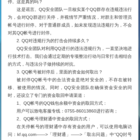
停。这是真的吗？
这是谣言。QQ安全团队一旦核实某个QQ群存在违规违法行
为，会对QQ群进行关停，并视情节严重情况，对群主和管理员
帐号进行封停。对于普通群成员，如未发现违法违规行为，不会
对其QQ帐号进行封停。
2. QQ对违规行为的打击会持续多久？
QQ安全团队对利用QQ进行的违法违规行为，一直坚决地进
行技术打击。我们会通过定期的专项整治行动与日常打击相结合
的方式，与违法分子做持续的对抗。
3. QQ帐号被封停后，里面的资金如何取出？
被封停QQ帐号中的合法资金是绝对安全的，不存在被转
移、被使用的情况。同时，QQ安全团队在确保资金安全的同
时，还设立了专门的资金取回申请渠道：
1、QQ帐号的QQ钱包余额中资金的取回方式：
用户可以致电客服专线：0755-86013860进行咨询；
2、QQ帐号理财通中资金的取回方式：
在关停帐号的理财通中存有资金的用户，可以使用电脑访
问：kf.qq.com——>「理财通」——>「取出问题」中“QQ封号