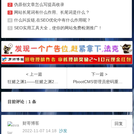
伪原创文章怎么写提高收录
2
网站长尾词有什么作用、长尾词是什么 ?
3
什么叫反链,在SEO优化中有什么作用呢？
4
SEO实用工具大全，使你的网站免费检测推广！
5
< 上一篇
下一篇 >
狂赌之渊1——狂赌之渊2：绝体绝命俄罗斯轮盘！BT下载
PbootCMS管理员密码重置工具！
目前评论：1 条
财哥博客
回复
2022-11-07 14:18
沙发